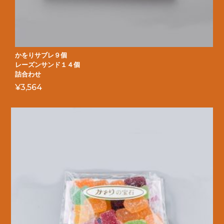
かをりサブレ９個
レーズンサンド１４個
詰合わせ
¥
3,564