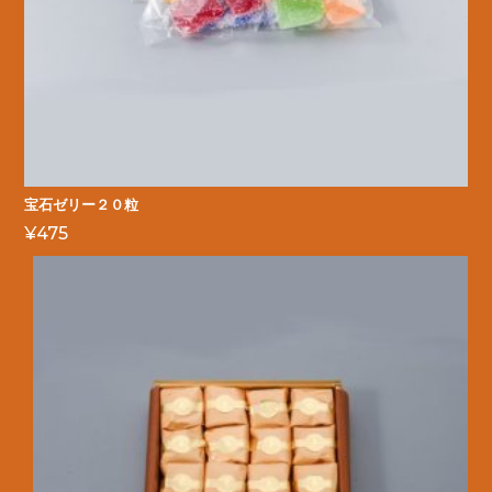
宝石ゼリー２０粒
¥
475