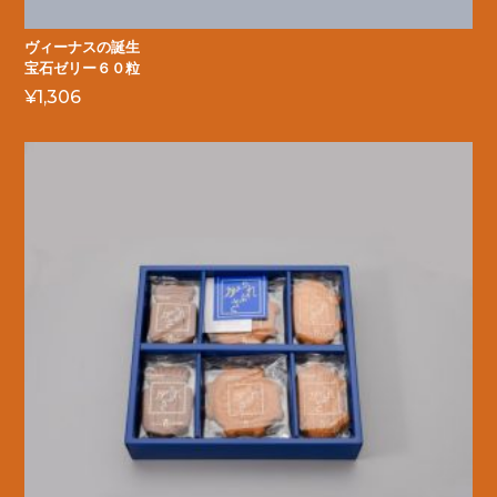
ヴィーナスの誕生
宝石ゼリー６０粒
¥
1,306