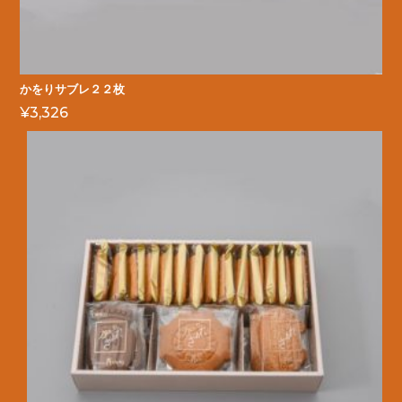
かをりサブレ２２枚
¥
3,326