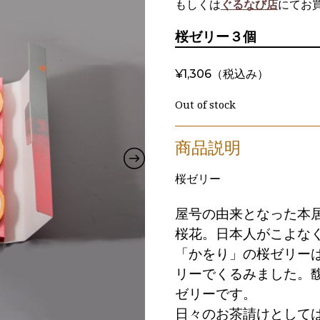
もしくは
ぐるなび店
にてお
桜ゼリー３個
¥
1,306
（税込み）
Out of stock
桜ゼリー
屋号の由来となった本
桜花。日本人がこよな
「かをり」の桜ゼリー
リーでくるみました。
ゼリーです。
日々のお茶請けとして