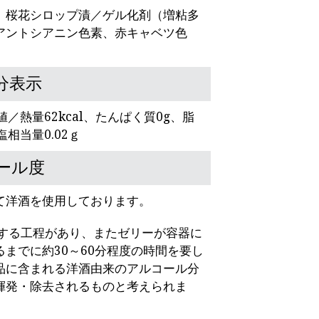
、桜花シロップ漬／ゲル化剤（増粘多
アントシアニン色素、赤キャベツ色
分表示
値／熱量62kcal、たんぱく質0g、脂
塩相当量0.02ｇ
ール度
て洋酒を使用しております。
温する工程があり、またゼリーが容器に
までに約30～60分程度の時間を要し
品に含まれる洋酒由来のアルコール分
揮発・除去されるものと考えられま