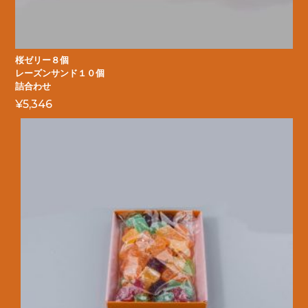
桜ゼリー８個
レーズンサンド１０個
詰合わせ
¥
5,346