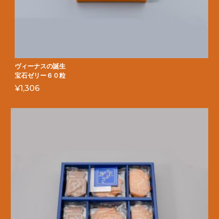
ヴィーナスの誕生
宝石ゼリー６０粒
¥
1,306