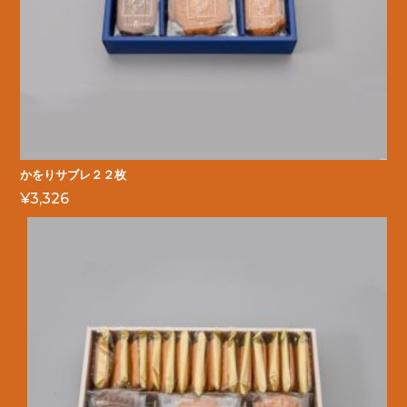
かをりサブレ２２枚
¥
3,326