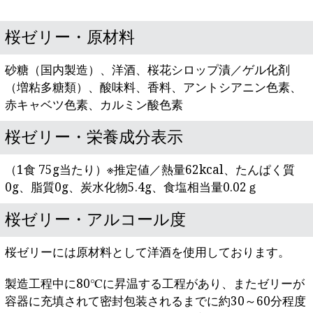
桜ゼリー・原材料
砂糖（国内製造）、洋酒、桜花シロップ漬／ゲル化剤
（増粘多糖類）、酸味料、香料、アントシアニン色素、
赤キャベツ色素、カルミン酸色素
桜ゼリー・栄養成分表示
（1食 75g当たり）※推定値／熱量62kcal、たんぱく質
0g、脂質0g、炭水化物5.4g、食塩相当量0.02ｇ
桜ゼリー・アルコール度
桜ゼリーには原材料として洋酒を使用しております。
製造工程中に80℃に昇温する工程があり、またゼリーが
容器に充填されて密封包装されるまでに約30～60分程度