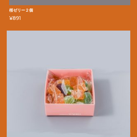
桜ゼリー２個
¥
891