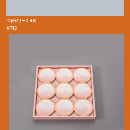
宝石ゼリー２４粒
¥
712