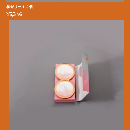
桜ゼリー１２個
¥
5,346