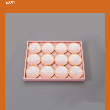
¥
891