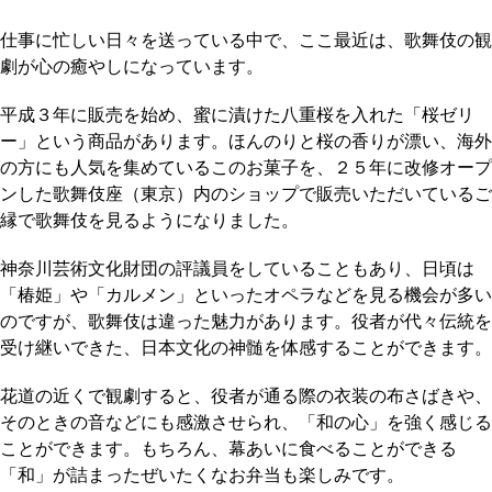
仕事に忙しい日々を送っている中で、ここ最近は、歌舞伎の観
劇が心の癒やしになっています。
平成３年に販売を始め、蜜に漬けた八重桜を入れた「桜ゼリ
ー」という商品があります。ほんのりと桜の香りが漂い、海外
の方にも人気を集めているこのお菓子を、２５年に改修オープ
ンした歌舞伎座（東京）内のショップで販売いただいているご
縁で歌舞伎を見るようになりました。
神奈川芸術文化財団の評議員をしていることもあり、日頃は
「椿姫」や「カルメン」といったオペラなどを見る機会が多い
のですが、歌舞伎は違った魅力があります。役者が代々伝統を
受け継いできた、日本文化の神髄を体感することができます。
花道の近くで観劇すると、役者が通る際の衣装の布さばきや、
そのときの音などにも感激させられ、「和の心」を強く感じる
ことができます。もちろん、幕あいに食べることができる
「和」が詰まったぜいたくなお弁当も楽しみです。