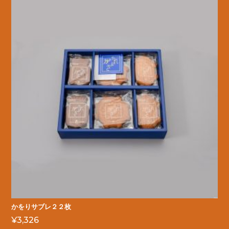
かをりサブレ２２枚
¥
3,326