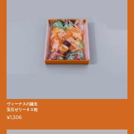
ヴィーナスの誕生
宝石ゼリー６０粒
¥
1,306