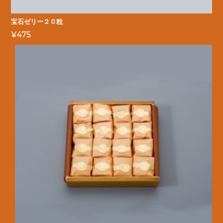
宝石ゼリー２０粒
¥
475