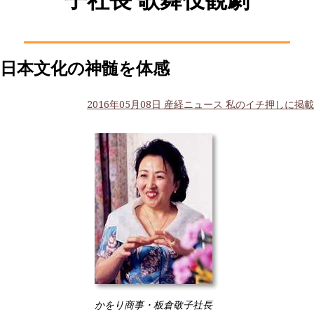
子社長 歌舞伎観劇
日本文化の神髄を体感
2016年05月08日 産経ニュース 私のイチ押しに掲載
かをり商事・板倉敬子社長