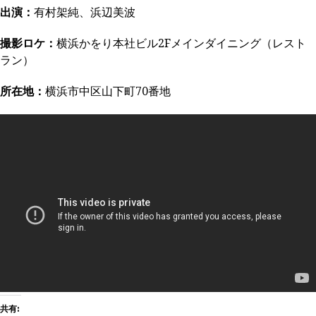
出演：
有村架純、浜辺美波
撮影ロケ：
横浜かをり本社ビル2F
メインダイニング（レスト
ラン）
所在地：
横浜市中区山下町70番地
共有: