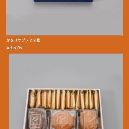
かをりサブレ２２枚
¥
3,326