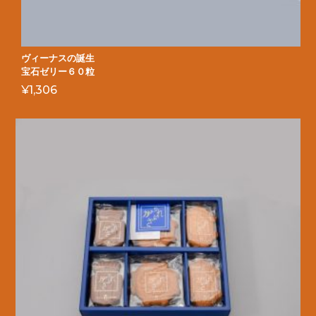
ヴィーナスの誕生
宝石ゼリー６０粒
¥
1,306