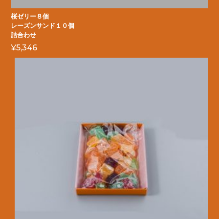
桜ゼリー８個
レーズンサンド１０個
詰合わせ
¥
5,346