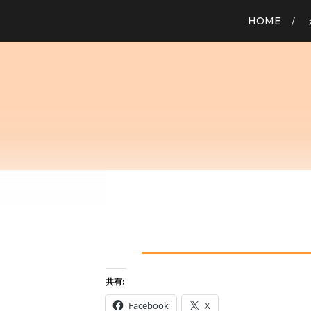
HOME
／
共有:
Facebook
X