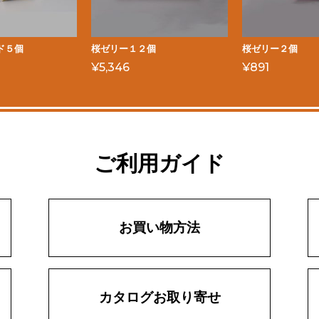
ド５個
桜ゼリー１２個
桜ゼリー２個
¥
5,346
¥
891
ご利用ガイド
お買い物方法
カタログお取り寄せ